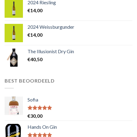
2024 Riesling
€
14,00
2024 Weissburgunder
€
14,00
The Illusionist Dry Gin
€
40,50
BEST BEOORDEELD
Sofia
Waardering
€
30,00
5.00
uit 5
Hands On Gin