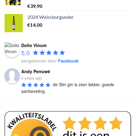
Waardering
€
39,90
5.00
uit 5
2024 Weissburgunder
€
14,00
Dolio Vinum
5.0
Facebook
aangedreven door
Andy Perruwé
6 years ago
de Stin gin is zeer lekker, goede 
aanbeveling.