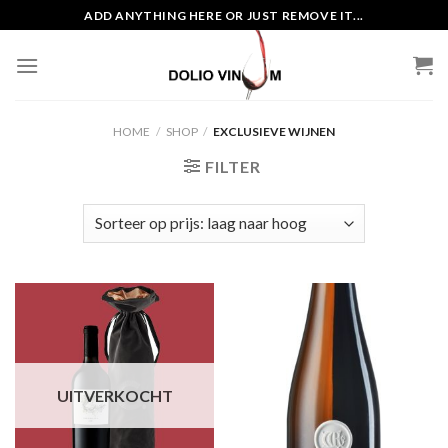
Skip
ADD ANYTHING HERE OR JUST REMOVE IT...
to
content
HOME
/
SHOP
/
EXCLUSIEVE WIJNEN
FILTER
UITVERKOCHT