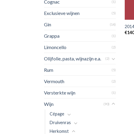
Cognac
(1)
Exclusieve wijnen
(5)
+
Gin
(14)
2014
€
140
Grappa
(1)
Limoncello
(2)
Olijfolie, pasta, wijnazijn e.a.
(2)
Rum
(5)
Vermouth
(2)
Versterkte wijn
(1)
Wijn
(90)
Cépage
Druivenras
Herkomst