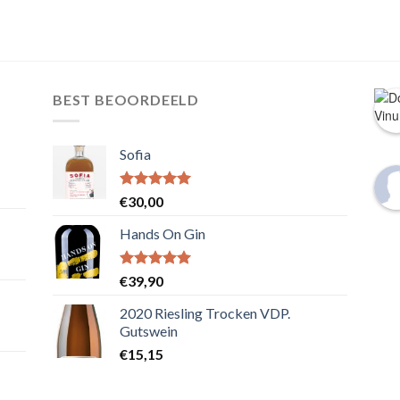
BEST BEOORDEELD
Sofia
Waardering
€
30,00
5.00
uit 5
Hands On Gin
Waardering
€
39,90
5.00
uit 5
2020 Riesling Trocken VDP.
Gutswein
€
15,15