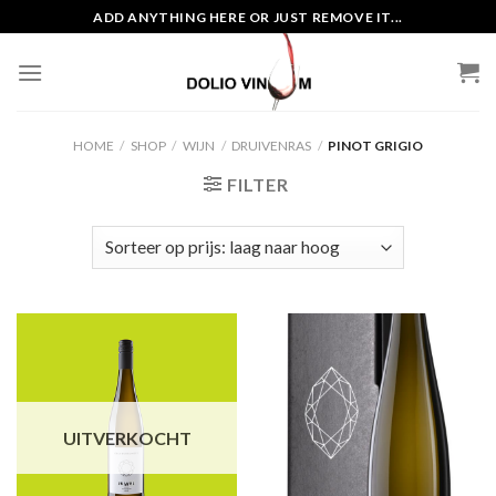
Skip
ADD ANYTHING HERE OR JUST REMOVE IT...
to
content
HOME
/
SHOP
/
WIJN
/
DRUIVENRAS
/
PINOT GRIGIO
FILTER
UITVERKOCHT