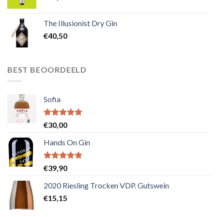
The Illusionist Dry Gin
€
40,50
BEST BEOORDEELD
Sofia
Waardering
€
30,00
5.00
uit 5
Hands On Gin
Waardering
€
39,90
5.00
uit 5
2020 Riesling Trocken VDP. Gutswein
€
15,15