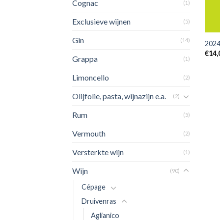
Cognac
(1)
Exclusieve wijnen
(5)
+
Gin
(14)
2024
€
14,
Grappa
(1)
Limoncello
(2)
Olijfolie, pasta, wijnazijn e.a.
(2)
Rum
(5)
Vermouth
(2)
Versterkte wijn
(1)
Wijn
(90)
Cépage
Druivenras
Aglianico