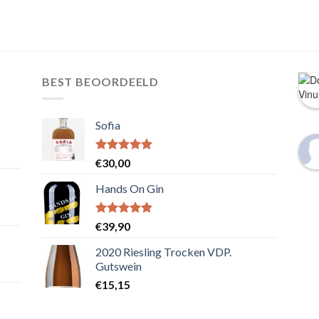
BEST BEOORDEELD
Sofia
Waardering
€
30,00
5.00
uit 5
Hands On Gin
Waardering
€
39,90
5.00
uit 5
2020 Riesling Trocken VDP.
Gutswein
€
15,15