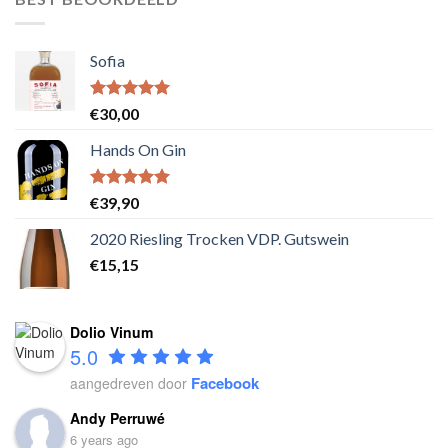
Sofia
Waardering
€
30,00
5.00
uit 5
Hands On Gin
Waardering
€
39,90
5.00
uit 5
2020 Riesling Trocken VDP. Gutswein
€
15,15
Dolio Vinum
5.0
Facebook
aangedreven door
Andy Perruwé
6 years ago