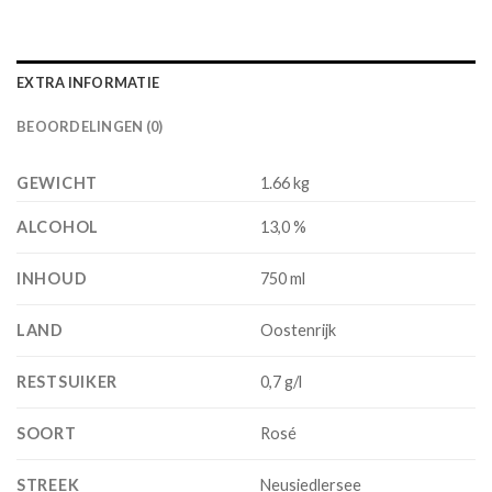
EXTRA INFORMATIE
BEOORDELINGEN (0)
GEWICHT
1.66 kg
ALCOHOL
13,0 %
INHOUD
750 ml
LAND
Oostenrijk
RESTSUIKER
0,7 g/l
SOORT
Rosé
STREEK
Neusiedlersee