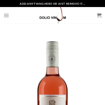
Skip
ADD ANYTHING HERE OR JUST REMOVE IT...
to
content