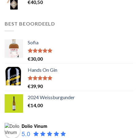
€
40,50
BEST BEOORDEELD
Sofia
Waardering
€
30,00
5.00
uit 5
Hands On Gin
Waardering
€
39,90
5.00
uit 5
2024 Weissburgunder
€
14,00
Dolio Vinum
5.0