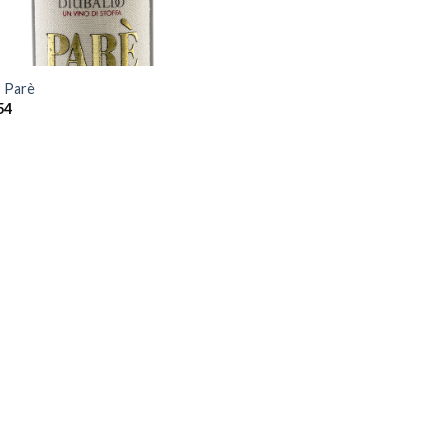
 Parè
54