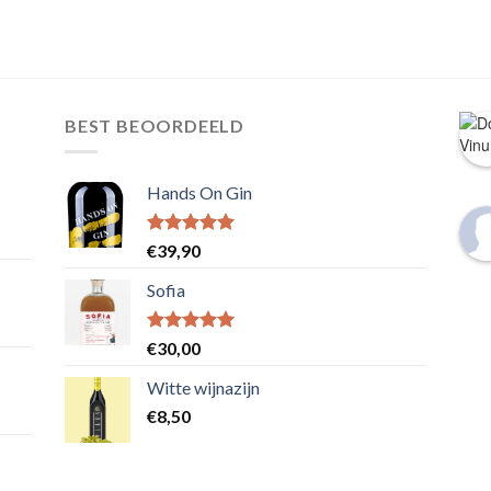
BEST BEOORDEELD
Hands On Gin
Waardering
€
39,90
5.00
uit 5
Sofia
Waardering
€
30,00
5.00
uit 5
Witte wijnazijn
€
8,50