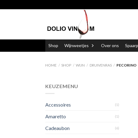
Skip
to
content
Shop
Wijnweetjes
Over ons
Spaar
HOME
/
SHOP
/
WIJN
/
DRUIVENRAS
/
PECORINO
KEUZEMENU
Accessoires
(1)
Amaretto
(1)
Cadeaubon
(6)