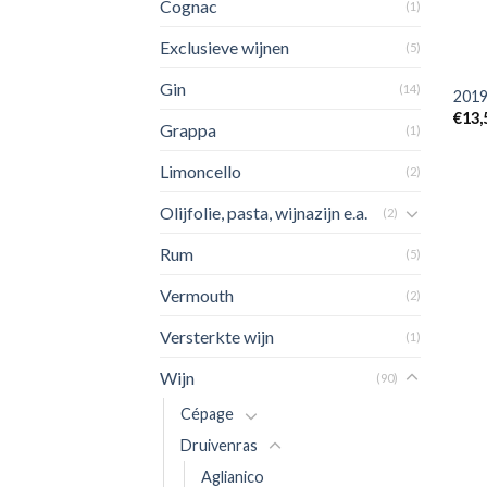
Cognac
(1)
Exclusieve wijnen
(5)
+
Gin
(14)
2019
€
13,
Grappa
(1)
Limoncello
(2)
Olijfolie, pasta, wijnazijn e.a.
(2)
Rum
(5)
Vermouth
(2)
Versterkte wijn
(1)
Wijn
(90)
Cépage
Druivenras
Aglianico