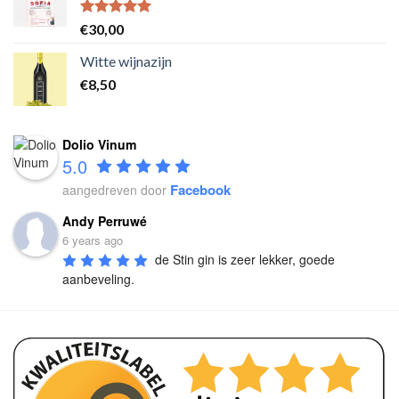
Waardering
€
30,00
5.00
uit 5
Witte wijnazijn
€
8,50
Dolio Vinum
5.0
Facebook
aangedreven door
Andy Perruwé
6 years ago
de Stin gin is zeer lekker, goede 
aanbeveling.