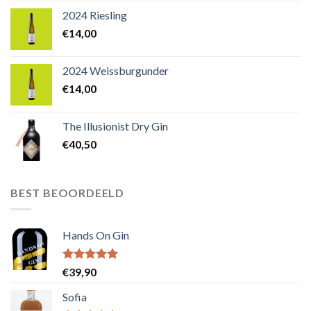
2024 Riesling
€
14,00
2024 Weissburgunder
€
14,00
The Illusionist Dry Gin
€
40,50
BEST BEOORDEELD
Hands On Gin
Waardering
€
39,90
5.00
uit 5
Sofia