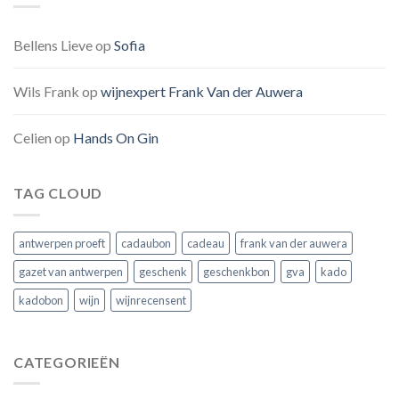
Bellens Lieve
op
Sofia
Wils Frank
op
wijnexpert Frank Van der Auwera
Celien
op
Hands On Gin
TAG CLOUD
antwerpen proeft
cadaubon
cadeau
frank van der auwera
gazet van antwerpen
geschenk
geschenkbon
gva
kado
kadobon
wijn
wijnrecensent
CATEGORIEËN