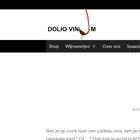
Skip
to
content
Shop
Wijnweetjes
Over ons
Spaar
POS
Ben je op zoek naar een cadeau voor een jar
pensioen gaat? Of …? Dan kan je nu terecht 