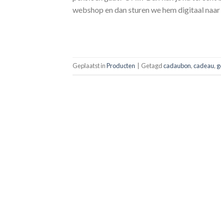
webshop en dan sturen we hem digitaal naar 
Geplaatst in
Producten
|
Getagd
cadaubon
,
cadeau
,
g