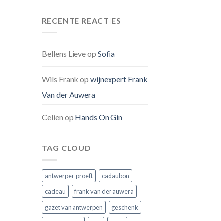
RECENTE REACTIES
Bellens Lieve
op
Sofia
Wils Frank
op
wijnexpert Frank
Van der Auwera
Celien
op
Hands On Gin
TAG CLOUD
antwerpen proeft
cadaubon
cadeau
frank van der auwera
gazet van antwerpen
geschenk