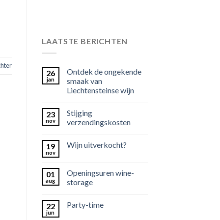
LAATSTE BERICHTEN
chter
Ontdek de ongekende
26
jan
smaak van
Liechtensteinse wijn
Stijging
23
nov
verzendingskosten
Wijn uitverkocht?
19
nov
Openingsuren wine-
01
aug
storage
Party-time
22
jun