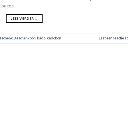
jou toe.
LEES VERDER
→
eschenk
,
geschenkbon
,
kado
,
kadobon
Laat een reactie a