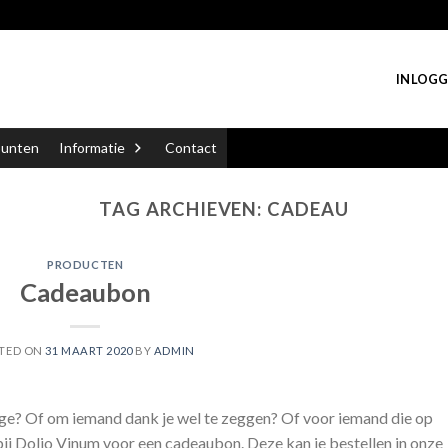
INLOGG
punten
Informatie
Contact
TAG ARCHIEVEN:
CADEAU
PRODUCTEN
Cadeaubon
TED ON
31 MAART 2020
BY
ADMIN
ige? Of om iemand dank je wel te zeggen? Of voor iemand die op
bij Dolio Vinum voor een cadeaubon. Deze kan je bestellen in onze