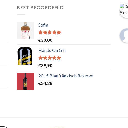
BEST BEOORDEELD
Sofia
Waardering
€
30,00
5.00
uit 5
Hands On Gin
Waardering
€
39,90
5.00
uit 5
2015 Blaufränkisch Reserve
€
34,28