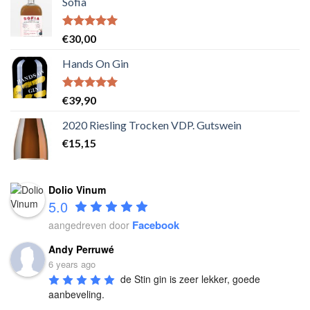
Sofia
Waardering
€
30,00
5.00
uit 5
Hands On Gin
Waardering
€
39,90
5.00
uit 5
2020 Riesling Trocken VDP. Gutswein
€
15,15
Dolio Vinum
5.0
Facebook
aangedreven door
Andy Perruwé
6 years ago
de Stin gin is zeer lekker, goede 
aanbeveling.