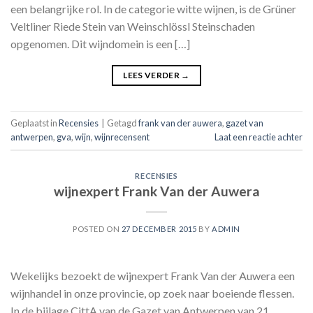
een belangrijke rol. In de categorie witte wijnen, is de Grüner
Veltliner Riede Stein van Weinschlössl Steinschaden
opgenomen. Dit wijndomein is een […]
LEES VERDER
→
Geplaatst in
Recensies
|
Getagd
frank van der auwera
,
gazet van
antwerpen
,
gva
,
wijn
,
wijnrecensent
Laat een reactie achter
RECENSIES
wijnexpert Frank Van der Auwera
POSTED ON
27 DECEMBER 2015
BY
ADMIN
Wekelijks bezoekt de wijnexpert Frank Van der Auwera een
wijnhandel in onze provincie, op zoek naar boeiende flessen.
In de bijlage CittA van de Gazet van Antwerpen van 21