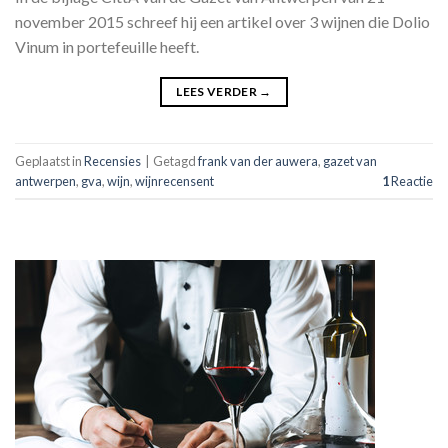
november 2015 schreef hij een artikel over 3 wijnen die Dolio
Vinum in portefeuille heeft.
LEES VERDER
→
Geplaatst in
Recensies
|
Getagd
frank van der auwera
,
gazet van
antwerpen
,
gva
,
wijn
,
wijnrecensent
1
Reactie