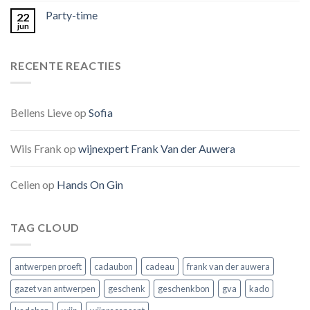
Party-time
22
jun
RECENTE REACTIES
Bellens Lieve
op
Sofia
Wils Frank
op
wijnexpert Frank Van der Auwera
Celien
op
Hands On Gin
TAG CLOUD
antwerpen proeft
cadaubon
cadeau
frank van der auwera
gazet van antwerpen
geschenk
geschenkbon
gva
kado