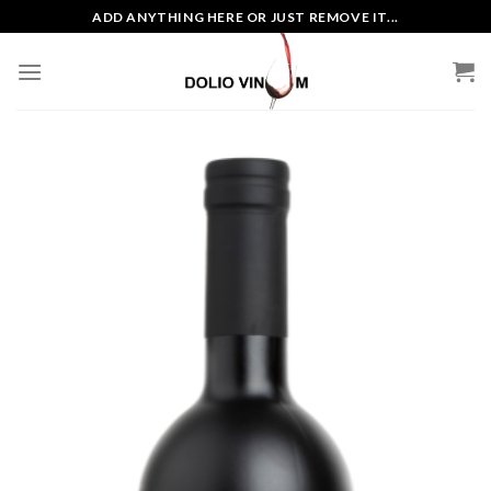
Skip
ADD ANYTHING HERE OR JUST REMOVE IT...
to
content