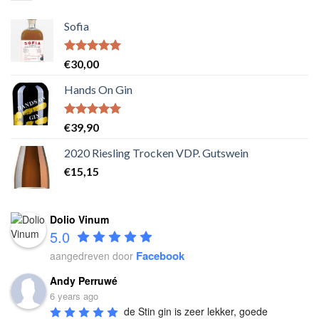
Sofia
Waardering
€
30,00
5.00
uit 5
Hands On Gin
Waardering
€
39,90
5.00
uit 5
2020 Riesling Trocken VDP. Gutswein
€
15,15
Dolio Vinum
5.0
Facebook
aangedreven door
Andy Perruwé
6 years ago
de Stin gin is zeer lekker, goede 