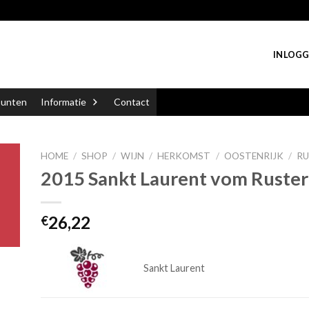
INLOGG
punten
Informatie
Contact
HOME
/
SHOP
/
WIJN
/
HERKOMST
/
OOSTENRIJK
/
RU
2015 Sankt Laurent vom Ruster
26,22
€
Sankt Laurent