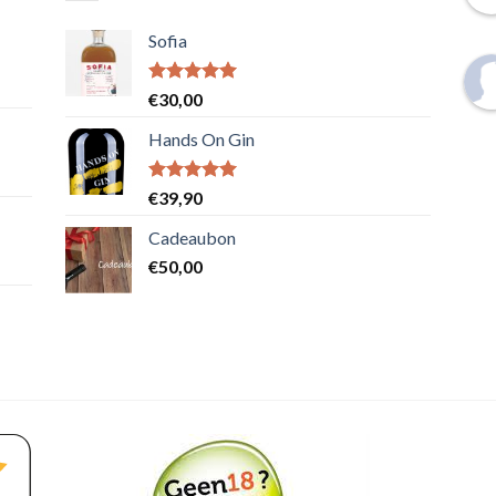
Sofia
Waardering
€
30,00
5.00
uit 5
Hands On Gin
Waardering
€
39,90
5.00
uit 5
Cadeaubon
€
50,00