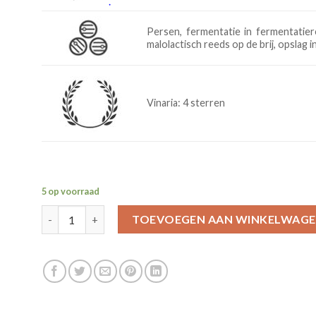
Persen, fermentatie in fermentatie
malolactisch reeds op de brij, opslag i
Vinaria: 4 sterren
5 op voorraad
2015 Sankt Laurent vom Ruster Kalk aantal
TOEVOEGEN AAN WINKELWAG