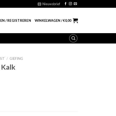
Nieuwsbrief
EN / REGISTREREN
WINKELWAGEN /
€
0,00
ST
/
GIEFING
 Kalk