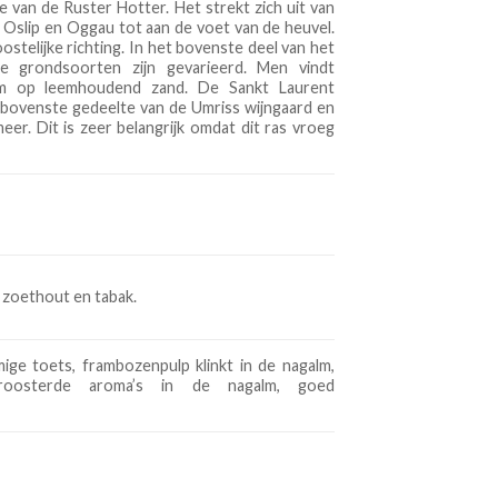
e van de Ruster Hotter. Het strekt zich uit van
 Oslip en Oggau tot aan de voet van de heuvel.
ostelijke richting. In het bovenste deel van het
De grondsoorten zijn gevarieerd. Men vindt
ium op leemhoudend zand. De Sankt Laurent
t bovenste gedeelte van de Umriss wijngaard en
eer. Dit is zeer belangrijk omdat dit ras vroeg
e zoethout en tabak.
mige toets, frambozenpulp klinkt in de nagalm,
eroosterde aroma’s in de nagalm, goed