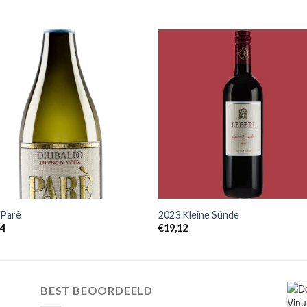
+
 Parè
2023 Kleine Sünde
54
€
19,12
BEST BEOORDEELD