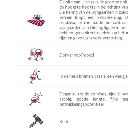
De site van Umriss is de grootste sit
de hoogste hoogte in de richting van
De helling van de wijngaarden in zuido
terrein loopt een kalksteenrug. 
rendzina, bruine aarde en colluv
wijngaarden van Giefing liggen in he
hebben geen direct uitzicht op het m
rijpt en gevoelig is voor verrotting.
Donker robijnrood
In de neus bramen, cassis, een vleugj
Elegante, ronde tannines, fijne bloe
sappig, goede lengte, fijne g
ontwikkelingspotentieel
Kurk