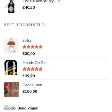
The Illusionist Dry Gin
€
40,50
BEST BEOORDEELD
Sofia
Waardering
€
30,00
5.00
uit 5
Hands On Gin
Waardering
€
39,90
5.00
uit 5
Cadeaubon
€
100,00
Dolio Vinum