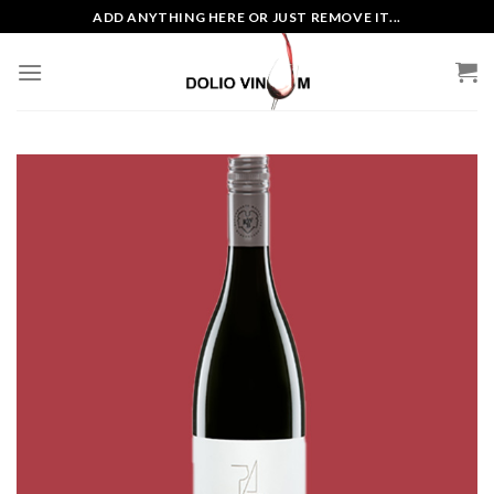
Skip
ADD ANYTHING HERE OR JUST REMOVE IT...
to
content