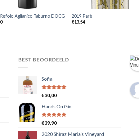
+
 Refolo Aglianico Taburno DOCG
2019 Parè
00
€
13,54
BEST BEOORDEELD
Sofia
Waardering
€
30,00
5.00
uit 5
Hands On Gin
Waardering
€
39,90
5.00
uit 5
2020 Shiraz Maria's Vineyard