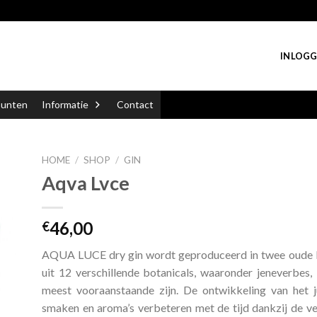
INLOGG
punten
Informatie
Contact
HOME
/
SHOP
/
GIN
Aqva Lvce
46,00
€
AQUA LUCE dry gin wordt geproduceerd in twee oude kop
uit 12 verschillende botanicals, waaronder jeneverbes, 
meest vooraanstaande zijn. De ontwikkeling van het j
smaken en aroma’s verbeteren met de tijd dankzij de ve