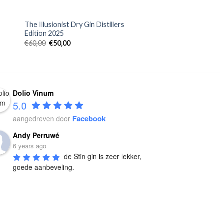
+
The Illusionist Dry Gin Distillers
Edition 2025
€
60,00
€
50,00
Dolio Vinum
5.0
Facebook
aangedreven door
Andy Perruwé
6 years ago
de Stin gin is zeer lekker, 
goede aanbeveling.