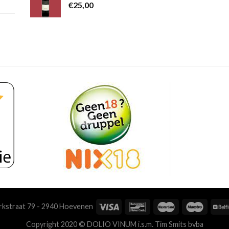
€
25,00
kstraat 79 - 2940 Hoevenen
Copyright 2020 © DOLIO VINUM i.s.m. Tim Smits bvba