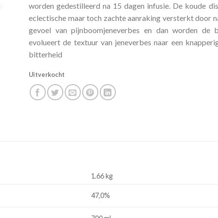
worden gedestilleerd na 15 dagen infusie. De koude dist
eclectische maar toch zachte aanraking versterkt door na
gevoel van pijnboomjeneverbes en dan worden de ba
evolueert de textuur van jeneverbes naar een knapperig
bitterheid
Uitverkocht
1.66 kg
47,0%